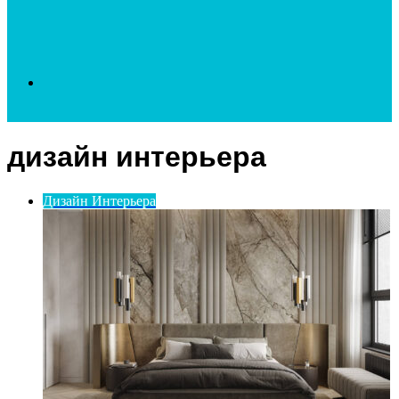
Search
дизайн интерьера
for
Дизайн Интерьера