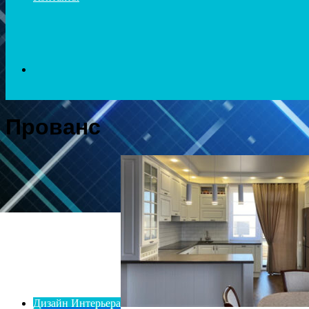
Search
Прованс
for
Дизайн Интерьера