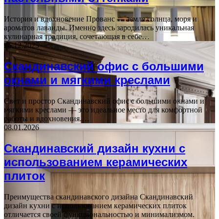
История и вдохновение Прованс — земля солнца, моря и
ароматов лаванды. Именно здесь зародилась уникальная
кулинарная традиция, сочетающая в себе…
26.12.2025
Скандинавский офис с большими
окнами и мягкими креслами
Свет и простор Скандинавский офис с большими окнами и
мягкими креслами — это идеальное место для комфортной
работы и вдохновения.…
08.01.2026
Скандинавский дизайн кухни с
использованием керамических
плиток
Преимущества скандинавского дизайна Скандинавский
дизайн кухни с использованием керамических плиток
отличается своей функциональностью и минимализмом.