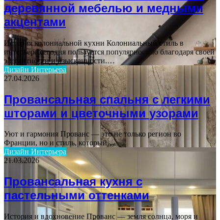
деревянной мебелью и медными
акцентами
История колониальной кухни Колониальный стиль в
интерьере сегодня пользуется популярностью благодаря своей
элегантности и изысканности.…
Дизайн Интерьера
27.04.2026
Провансальная спальня с легкими
шторами и цветочными узорами
Уют и гармония Прованс — это не только регион во
Франции, но и стиль, который…
Дизайн Интерьера
21.03.2026
Провансальная кухня с
пастельными оттенками
История и вдохновение Прованс — земля солнца, моря и