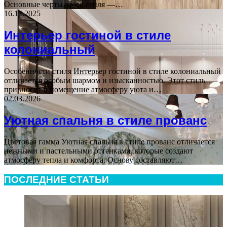
Основные черты этого стиля —…
16.12.2025
Интерьер гостиной в стиле
колониальный
Особенности стиля Интерьер гостиной в стиле колониальный
отличается особым шармом и изысканностью. Этот стиль
привносит в помещение атмосферу уюта и…
02.03.2026
Уютная спальня в стиле прованс
Цветовая гамма Уютная спальня в стиле прованс отличается
нежными и пастельными оттенками, которые создают
атмосферу тепла и комфорта. Основу составляют…
ПОСЛЕДНИЕ СТАТЬИ