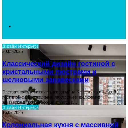
Search
Дизайн Интерьера
30.05.2025
for
Классический дизайн гостиной с
кристальными люстрами и
шелковыми занавесками
Элегантность классического дизайна Классический дизайн
гостиной с кристальными люстрами и шелковыми
занавесками всегда ассоциируется с…
Дизайн Интерьера
16.07.2025
Колониальная кухня с массивной